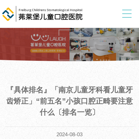
『具体排名』「南京儿童牙科看儿童牙
齿矫正」“前五名”小孩口腔正畸要注意
什么〔排名一览〕
2024-08-03