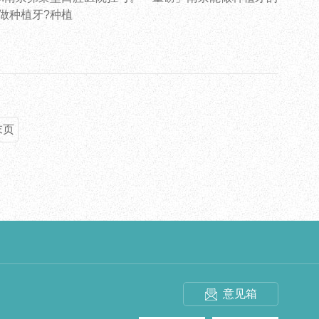
能做种植牙?种植
末页
意见箱