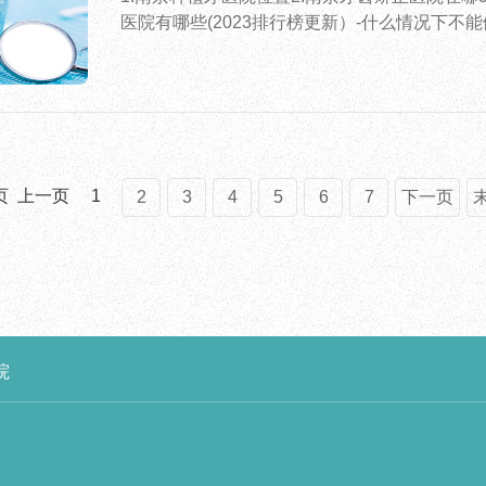
医院有哪些(2023排行榜更新）-什么情况下不
页
上一页
1
2
3
4
5
6
7
下一页
院